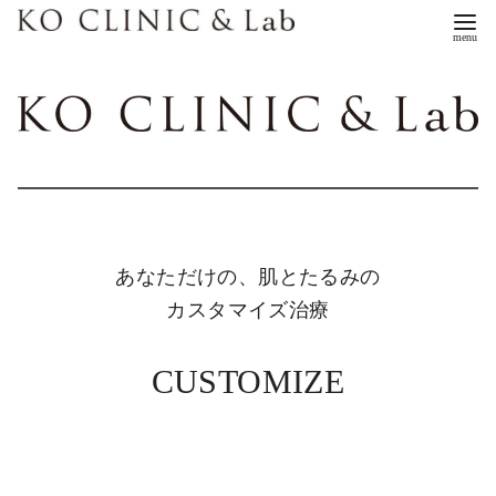
コ
ン
テ
ン
ツ
へ
移
動
あなただけの、肌とたるみの
カスタマイズ治療
CUSTOMIZE